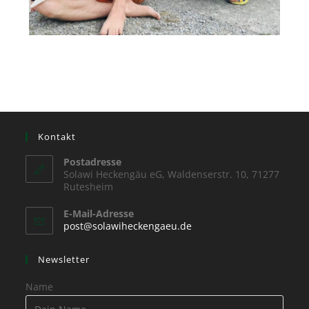
Kontakt
Postadresse
Solawi Heckengäu eG, Waldenserstr. 10, 71277
Rutesheim
E-Mail-Adresse
post@solawiheckengaeu.de
Newsletter
Name