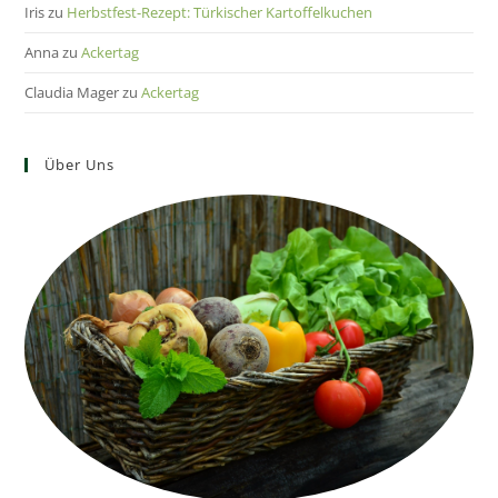
Iris
zu
Herbstfest-Rezept: Türkischer Kartoffelkuchen
Anna
zu
Ackertag
Claudia Mager
zu
Ackertag
Über Uns