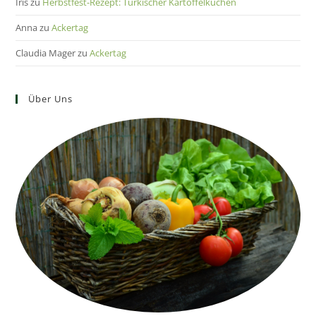
Iris
zu
Herbstfest-Rezept: Türkischer Kartoffelkuchen
Anna
zu
Ackertag
Claudia Mager
zu
Ackertag
Über Uns