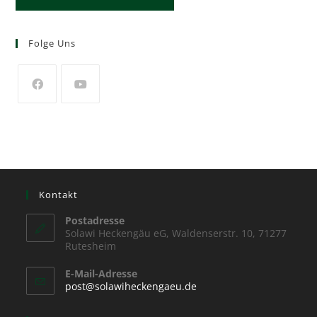
Folge Uns
Kontakt
Postadresse
Solawi Heckengäu eG, Waldenserstr. 10, 71277
Rutesheim
E-Mail-Adresse
post@solawiheckengaeu.de