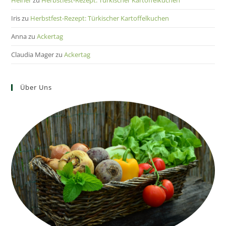
Heiner
zu
Herbstfest-Rezept: Türkischer Kartoffelkuchen
Iris
zu
Herbstfest-Rezept: Türkischer Kartoffelkuchen
Anna
zu
Ackertag
Claudia Mager
zu
Ackertag
Über Uns