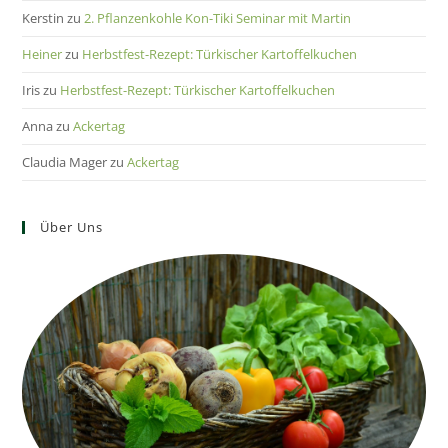
Kerstin
zu
2. Pflanzenkohle Kon-Tiki Seminar mit Martin
Heiner
zu
Herbstfest-Rezept: Türkischer Kartoffelkuchen
Iris
zu
Herbstfest-Rezept: Türkischer Kartoffelkuchen
Anna
zu
Ackertag
Claudia Mager
zu
Ackertag
Über Uns