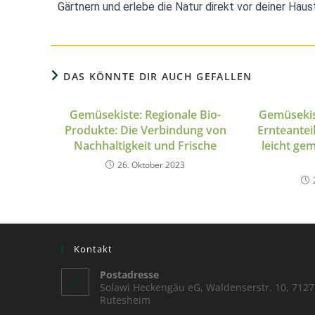
Gärtnern und erlebe die Natur direkt vor deiner Haust
DAS KÖNNTE DIR AUCH GEFALLEN
Gemüsekiste: Regionale Bio-
Gemüsekis
Produkte: Die Verbindung von
Ernteantei
Nachhaltigkeit und Frische
leicht gem
26. Oktober 2023
Kontakt
Postadresse
Solawi Heckengäu eG, Waldenserstr. 10, 7127
Rutesheim