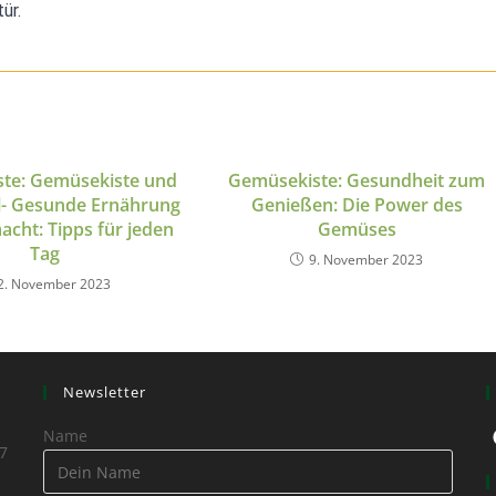
ür.
te: Gemüsekiste und
Gemüsekiste: Gesundheit zum
l- Gesunde Ernährung
Genießen: Die Power des
acht: Tipps für jeden
Gemüses
Tag
9. November 2023
2. November 2023
Newsletter
Name
7