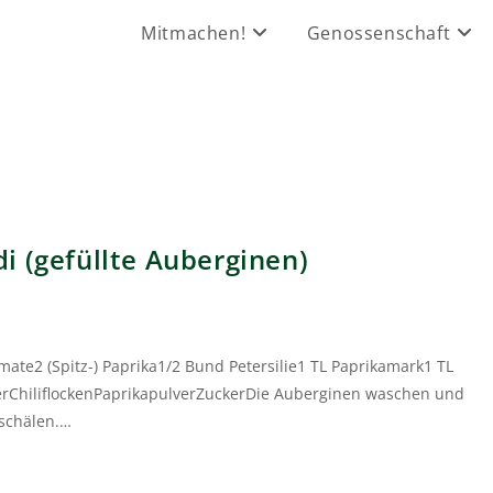
Mitmachen!
Genossenschaft
i (gefüllte Auberginen)
te2 (Spitz-) Paprika1/2 Bund Petersilie1 TL Paprikamark1 TL
erChiliflockenPaprikapulverZuckerDie Auberginen waschen und
bschälen.…