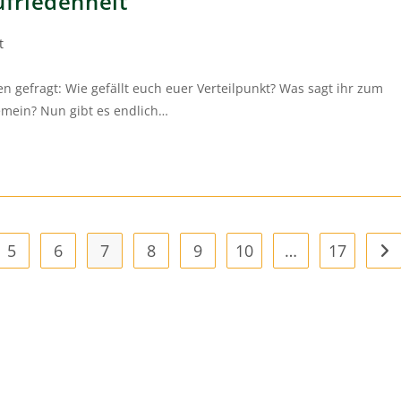
friedenheit
t
en gefragt: Wie gefällt euch euer Verteilpunkt? Was sagt ihr zum
mein? Nun gibt es endlich…
5
6
7
8
9
10
…
17