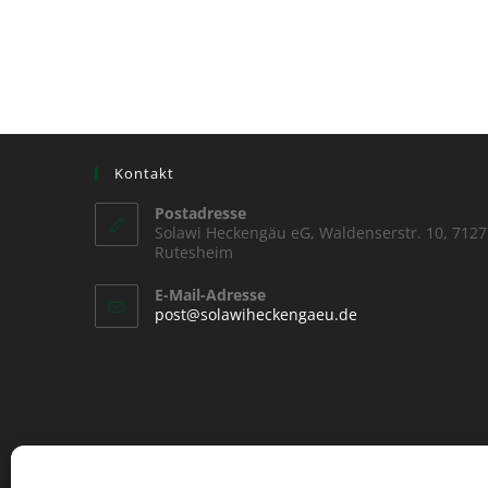
Kontakt
Postadresse
Solawi Heckengäu eG, Waldenserstr. 10, 7127
Rutesheim
E-Mail-Adresse
post@solawiheckengaeu.de