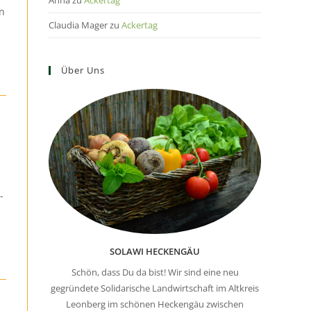
Anna
zu
Ackertag
en
Claudia Mager
zu
Ackertag
Über Uns
-
SOLAWI HECKENGÄU
Schön, dass Du da bist! Wir sind eine neu
gegründete Solidarische Landwirtschaft im Altkreis
Leonberg im schönen Heckengäu zwischen