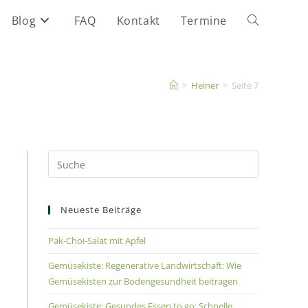
Blog
FAQ
Kontakt
Termine
>
Heiner
>
Seite 7
Neueste Beiträge
Pak-Choi-Salat mit Apfel
Gemüsekiste: Regenerative Landwirtschaft: Wie
Gemüsekisten zur Bodengesundheit beitragen
Gemüsekiste: Gesundes Essen to go: Schnelle