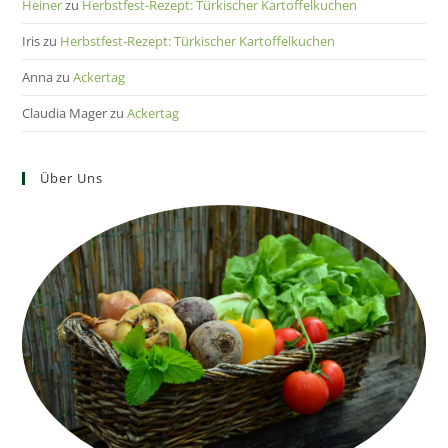
Heiner
zu
Herbstfest-Rezept: Türkischer Kartoffelkuchen
Iris
zu
Herbstfest-Rezept: Türkischer Kartoffelkuchen
Anna
zu
Ackertag
Claudia Mager
zu
Ackertag
Über Uns